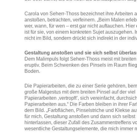
Carola von Seherr-Thoss bezeichnet ihre Arbeiten al
anstoßen, betrachten, verfeinern. „Beim Malen erleb
wer, wann, für wen – erst gar nicht auftauchen. Hie
ist für sie, von einem konkreten Sujet auszugehen. I
nicht im Bild, sondern drückt sich indirekt in der i
Gestaltung anstoßen und sie sich selbst überla
Dem Malimpuls folgt Seherr-Thoss meist mit breiten
eruptiv. Beim Schwenken des Pinsels im Raum flieg
Boden.
Die Papierarbeiten, die zu einer Serie gehören, bema
große Malgestus mit dem breiten Pinsel auf der viel 
Papierarbeiten ‚vertropft’, sich vereinfacht, durchsi
Papierarbeiten aus.“ Die Farben bleiben in ihrer Fa
dem Bild. „Farbflächen, Pinselstriche und Klekse a
für mich, Gestaltung anstoßen und dann sich selbst
hinterlassen, dieser Zufall des Zusammentreffens v
wesentliche Gestaltungselemente, die mich immer m