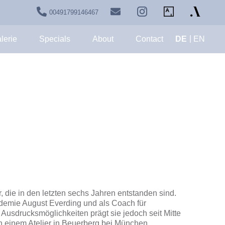
00491799146467
lerie
Specials
About
Contact
DE
EN
, die in den letzten sechs Jahren entstanden sind.
ademie August Everding und als Coach für
Ausdrucksmöglichkeiten prägt sie jedoch seit Mitte
in einem Atelier in Beuerberg bei München.