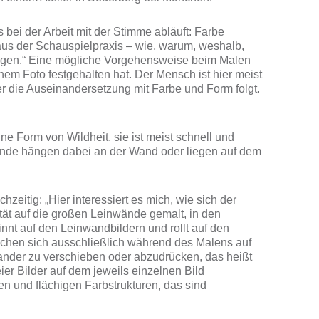
 bei der Arbeit mit der Stimme abläuft: Farbe
 aus der Schauspielpraxis – wie, warum, weshalb,
 folgen.“ Eine mögliche Vorgehensweise beim Malen
inem Foto festgehalten hat. Der Mensch ist hier meist
 der die Auseinandersetzung mit Farbe und Form folgt.
e Form von Wildheit, sie ist meist schnell und
wände hängen dabei an der Wand oder liegen auf dem
zeitig: „Hier interessiert es mich, wie sich der
sität auf die großen Leinwände gemalt, in den
ginnt auf den Leinwandbildern und rollt auf den
mischen sich ausschließlich während des Malens auf
nander zu verschieben oder abzudrücken, das heißt
er Bilder auf dem jeweils einzelnen Bild
en und flächigen Farbstrukturen, das sind