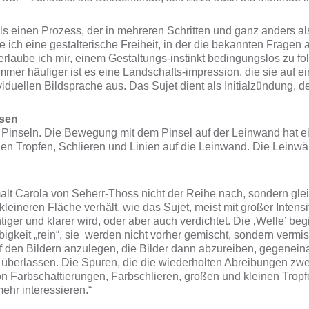
s einen Prozess, der in mehreren Schritten und ganz anders als
e ich eine gestalterische Freiheit, in der die bekannten Fragen
r erlaube ich mir, einem Gestaltungs-instinkt bedingungslos zu
mmer häufiger ist es eine Landschafts-impression, die sie auf e
ndividuellen Bildsprache aus. Das Sujet dient als Initialzündung,
ssen
 Pinseln. Die Bewegung mit dem Pinsel auf der Leinwand hat ein
en Tropfen, Schlieren und Linien auf die Leinwand. Die Lein
lt Carola von Seherr-Thoss nicht der Reihe nach, sondern gleich
kleineren Fläche verhält, wie das Sujet, meist mit großer Inten
chtiger und klarer wird, oder aber auch verdichtet. Die ‚Welle’ be
rbigkeit „rein“, sie werden nicht vorher gemischt, sondern ver
uf den Bildern anzulegen, die Bilder dann abzureiben, gegenei
 überlassen. Die Spuren, die die wiederholten Abreibungen zwei
on Farbschattierungen, Farbschlieren, großen und kleinen Tropf
ehr interessieren.“