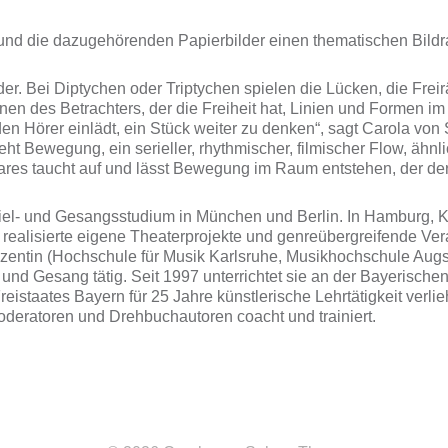
nd die dazugehörenden Papierbilder einen thematischen Bildrau
er. Bei Diptychen oder Triptychen spielen die Lücken, die Frei
nen des Betrachters, der die Freiheit hat, Linien und Formen im
ie den Hörer einlädt, ein Stück weiter zu denken“, sagt Carola v
teht Bewegung, ein serieller, rhythmischer, filmischer Flow, ä
res taucht auf und lässt Bewegung im Raum entstehen, der der 
iel- und Gesangsstudium in München und Berlin. In Hamburg, Kas
realisierte eigene Theaterprojekte und genreübergreifende Ver
Dozentin (Hochschule für Musik Karlsruhe, Musikhochschule Aug
nd Gesang tätig. Seit 1997 unterrichtet sie an der Bayerisch
istaates Bayern für 25 Jahre künstlerische Lehrtätigkeit verlie
oderatoren und Drehbuchautoren coacht und trainiert.