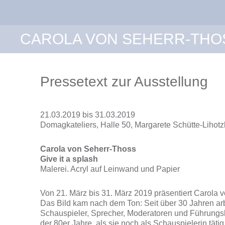
Zur
Zum
Hauptnavigation
Inhalt
springen
springen
CAROLA VON SEHERR-THO
Pressetext zur Ausstellung
21.03.2019 bis 31.03.2019
Domagkateliers, Halle 50, Margarete Schütte-Lihot
Carola von Seherr-Thoss
Give it a splash
Malerei. Acryl auf Leinwand und Papier
Von 21. März bis 31. März 2019 präsentiert Carola v
Das Bild kam nach dem Ton: Seit über 30 Jahren arb
Schauspieler, Sprecher, Moderatoren und Führungskrä
der 80er Jahre, als sie noch als Schauspielerin tät