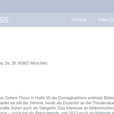
SS
Painting
Video Ga
zky Str. 30, 80807 München
on Seherr-Thoss in Halle 50 der Domagkateliers erstmals Bilder
eitet sie mit der Stimme, heute als Dozentin an der Theaterak
fte, früher auch als Sängerin. Das Interesse an bildnerischen 
ig war – zunächst als Betrachtende, seit 2013 auch als Malende 